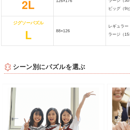
2L
ラージ（3
126×176
ビッグ（9
ジグソーパズル
レギュラー
L
88×126
ラージ（1
シーン別にパズルを選ぶ